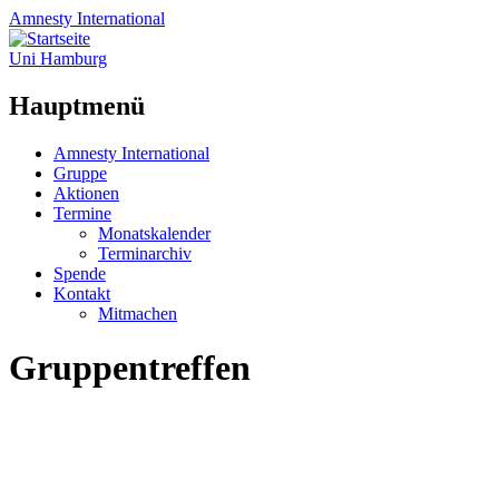
Amnesty
International
Uni Hamburg
Hauptmenü
Zum
Amnesty International
Inhalt
Gruppe
springen
Aktionen
Termine
Monatskalender
Terminarchiv
Spende
Kontakt
Mitmachen
Gruppentreffen